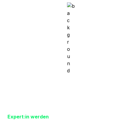
Patientenverfügung
Vorsorgevollmacht
Betreuungsverfügung
Sorgerechtsverfügung
Konto- / Depotvollmacht
Testament
Bestattungsverfügung
Berliner Testament
Gemeinschaftliches Testament
Bestattungsvollmacht
VorsorgePlaner
Kunden-Login
Expert:in werden