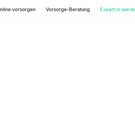
nline vorsorgen
Vorsorge-Beratung
Expert:in werd
ter:in
f
ür 