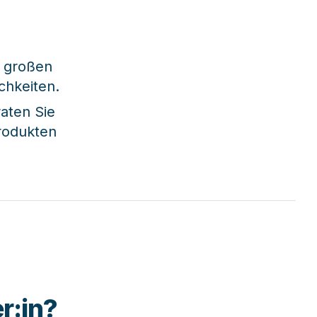
 großen 
hkeiten. 
ten Sie 
odukten 
r:in?