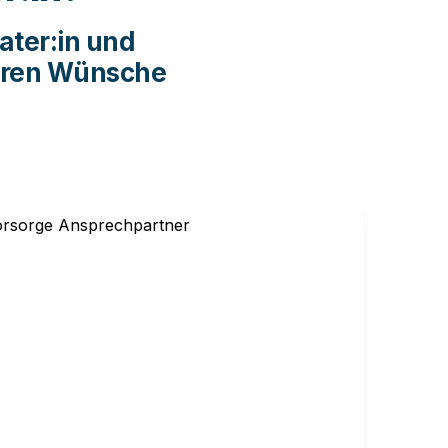
ater:in
 und 
eren Wünsche 
 sind begleitende:r 
sprechpartner:in 
Vertrauensperson in allen relevanten 
gen und Belangen.