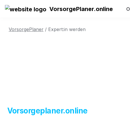
VorsorgePlaner.online
O
VorsorgePlaner
/ Expert:in werden
Vorsorgeplaner.online
Werden Sie 
Bera