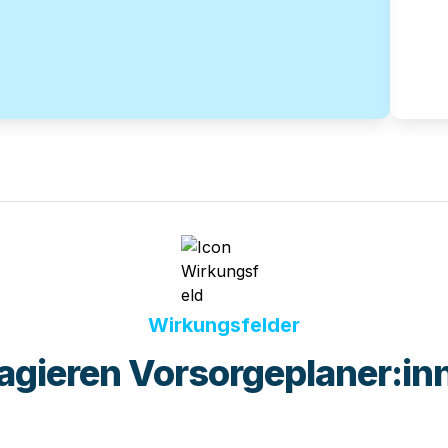
Wirkungsfelder
 a
gier
en Vorsorgeplaner:in