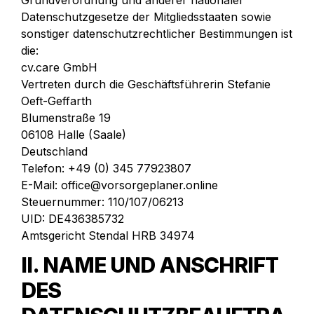
Grundverordnung und anderer nationaler 
Datenschutzgesetze der Mitgliedsstaaten sowie 
sonstiger datenschutzrechtlicher Bestimmungen ist 
die:

cv.care GmbH

Vertreten durch die Geschäftsführerin Stefanie 
Oeft-Geffarth

Blumenstraße 19

06108 Halle (Saale)

Deutschland

Telefon: +49 (0) 345 77923807

E-Mail: office@vorsorgeplaner.online

Steuernummer: 110/107/06213

UID: DE436385732

Amtsgericht Stendal HRB 34974
II. NAME UND ANSCHRIFT 
DES 