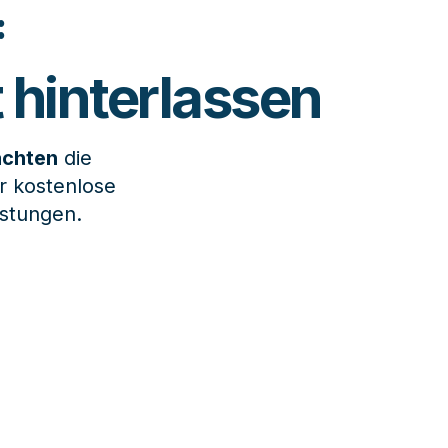
:
t hinterlassen
achten
 die 
r kostenlose 
istungen.