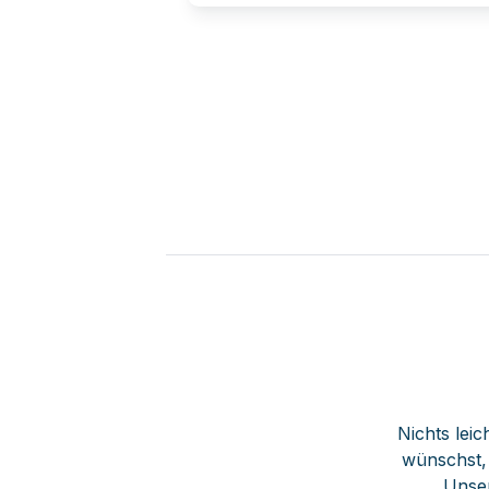
Nichts leic
wünschst,
Unser