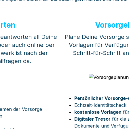
rten
Vorsorge
antworten all Deine 
Plane Deine Vorsorge se
der auch online per 
Vorlagen für Verfügun
erk ist nach der 
Schritt-für-Schritt a
ilfragen da.
Persönlicher Vorsorge
Echtzeit-Identitätscheck
hemen der Vorsorge
kostenlose Vorlagen
 fü
n
Digitaler Tresor
 für die
Dokumente und Verfügu