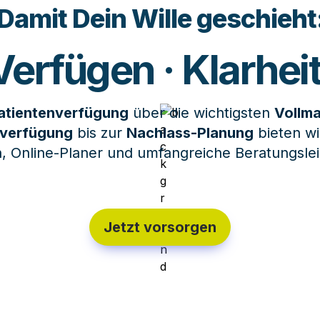
Damit Dein Wille geschieht
 Verfügen
 · 
Kla
rhei
atientenverfügung
 über die wichtigsten 
Vollm
sverfügung
 bis zur 
Nachlass-Planung
 bieten wi
, Online-Planer und umfangreiche Beratungsle
Jetzt vorsorgen