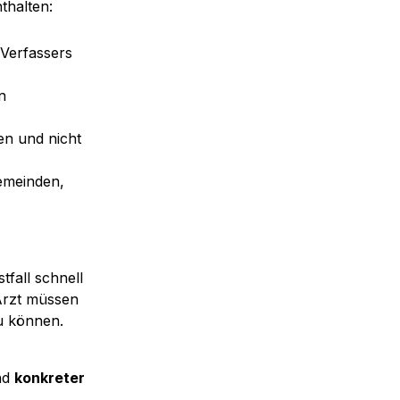
thalten:
Verfassers 
 
n und nicht 
meinden, 
fall schnell 
rzt müssen 
zu können.
nd 
konkreter 