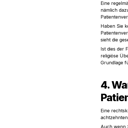
Eine regelmä
nämlich dazu
Patientenve
Haben Sie ke
Patientenver
sieht die ge
Ist dies der
religiöse Üb
Grundlage fü
4. Wan
Patie
Eine rechtsk
achtzehnten 
Auch wenn Si