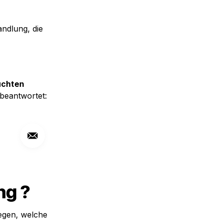
dlung, die 
uchten 
beantwortet:
ng ?
egen, welche 