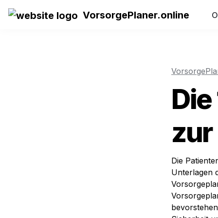
VorsorgePlaner.online
O
VorsorgePla
Die
zur
Die Patient
Unterlagen d
Vorsorgeplan
Vorsorgeplan
bevorstehend