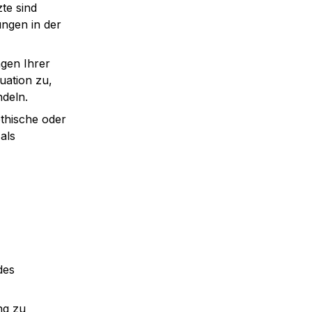
e sind 
ngen in der 
gen Ihrer 
ation zu, 
ndeln.
ethische oder 
ls 
es 
g zu 