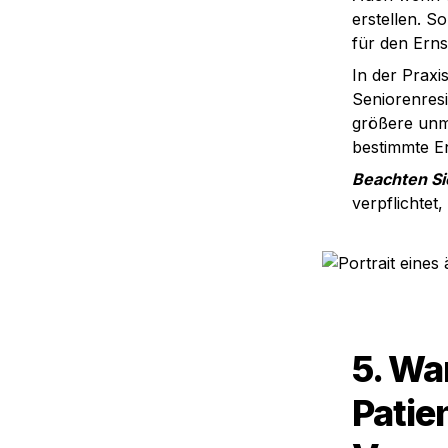
erstellen. S
für den Ernst
In der Praxi
Seniorenresi
größere unm
bestimmte E
Beachten Si
verpflichtet
5. Wa
Patie