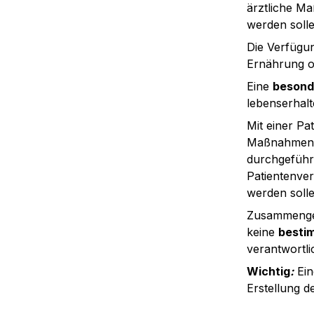
ärztliche Ma
werden solle
Die Verfügun
Ernährung o
Eine 
besond
lebenserha
Mit einer Pa
Maßnahmen, 
durchgeführt
Patientenver
werden solle
Zusammengefa
keine 
besti
verantwortli
Wichtig
:
 Ei
Erstellung d