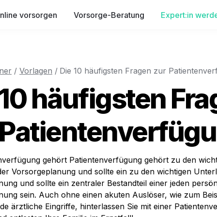
nline vorsorgen
Vorsorge-Beratung
Expert:in werd
ner
 / 
Vorlagen
 /
Die 10 häufigsten Fragen zur Patientenve
 10 häufigsten Fra
 Patientenverfüg
enverfügung gehört
 Patientenverfügung gehört zu den wicht
er Vorsorgeplanung und sollte ein
 zu den wichtigen Unterl
ung und sollte ein zentraler Bestandteil einer jeden persön
ung sein. Auch ohne einen akuten Auslöser, wie zum Beisp
e ärztliche Eingriffe, hinterlassen Sie mit einer Patientenv