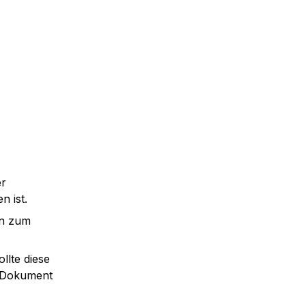
r 
n ist.
n zum 
lte diese 
 Dokument 