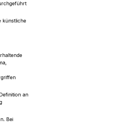
rchgeführt 
künstliche 
rhaltende 
a, 
riffen 
efinition an 
 
. Bei 