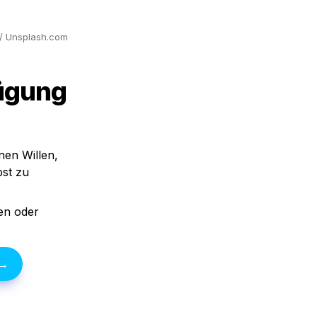
v / Unsplash.com
ügung 
nen Willen, 
st zu 
n oder 
 →