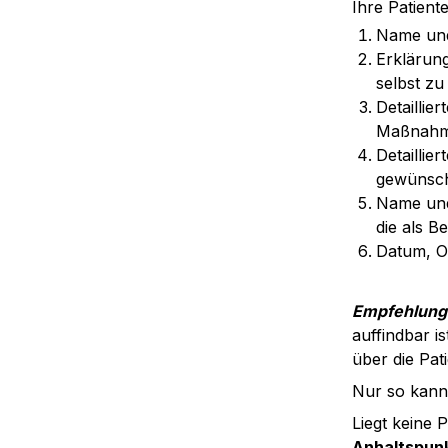
Ihre Patient
Name und
Erklärung
selbst zu 
Detaillie
Maßnah
Detaillie
gewünsc
Name und
die als B
Datum, Or
Empfehlung
auffindbar i
über die Pat
Nur so kann 
Liegt keine 
Anhaltspun