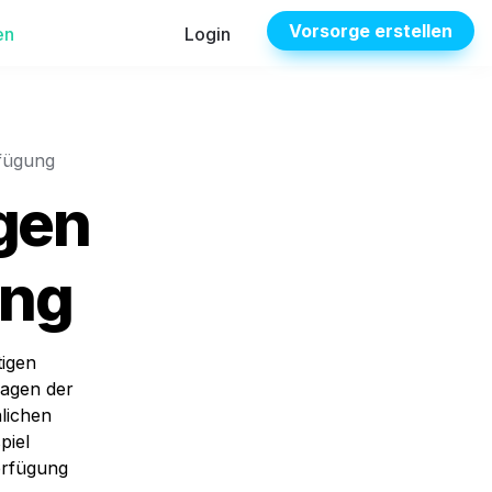
Vorsorge erstellen
en
Login
rfügung
gen 
ung
igen 
agen der 
lichen 
iel 
erfügung 