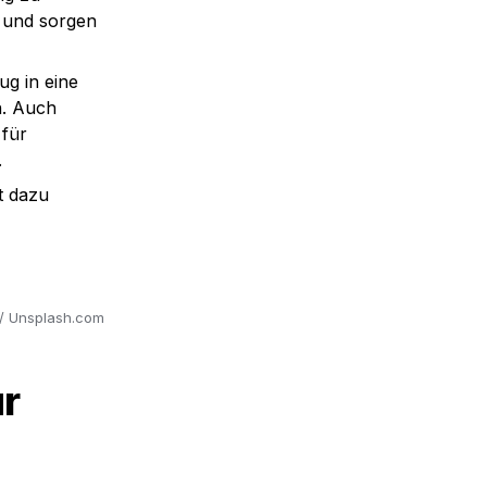
 und sorgen 
g in eine 
. Auch 
für 
.
 dazu 
 / Unsplash.com
r 