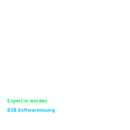
Ehegattennotvertretung
Sorgerechtsverfügung
Konto- / Depotvollmacht
Testament
Bestattungsverfügung
Berliner Testament
Gemeinschaftliches Testament
Bestattungsvollmacht
VorsorgePlaner
Kunden-Login
Expert:in werden
B2B Softwarelösung