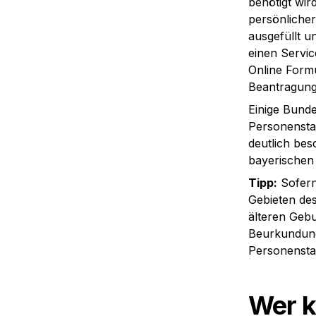
benötigt wir
persönliche
ausgefüllt u
einen Servic
Online Formu
Beantragung
Einige Bunde
Personensta
deutlich bes
bayerischen
Tipp
:
 Sofer
Gebieten des
älteren Gebur
Beurkundung
Personensta
Wer k