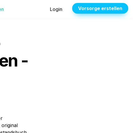
Vorsorge erstellen
en
Login
n
n - 
r 
riginal 
standsbuch. 