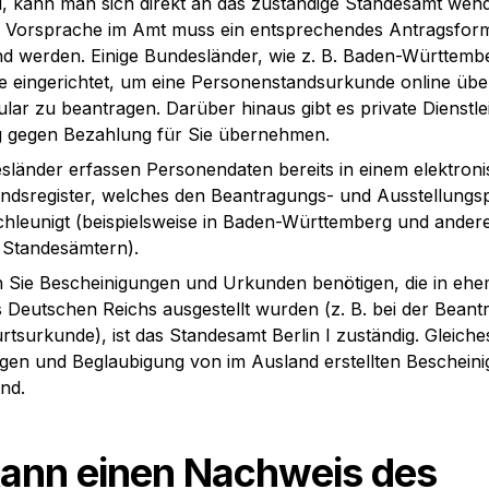
d, kann man sich direkt an das zuständige Standesamt wende
r Vorsprache im Amt muss ein entsprechendes Antragsform
nd werden. Einige Bundesländer, wie z. B. Baden-Württemb
e eingerichtet, um eine Personenstandsurkunde online über
lar zu beantragen. Darüber hinaus gibt es private Dienstleist
 gegen Bezahlung für Sie übernehmen.
sländer erfassen Personendaten bereits in einem elektroni
ndsregister, welches den Beantragungs- und Ausstellungsp
chleunigt (beispielsweise in Baden-Württemberg und andere
 Standesämtern).
n Sie Bescheinigungen und Urkunden benötigen, die in ehem
 Deutschen Reichs ausgestellt wurden (z. B. bei der Beantr
tsurkunde), ist das Standesamt Berlin I zuständig. Gleiches 
en und Beglaubigung von im Ausland erstellten Beschein
nd.
ann einen Nachweis des 