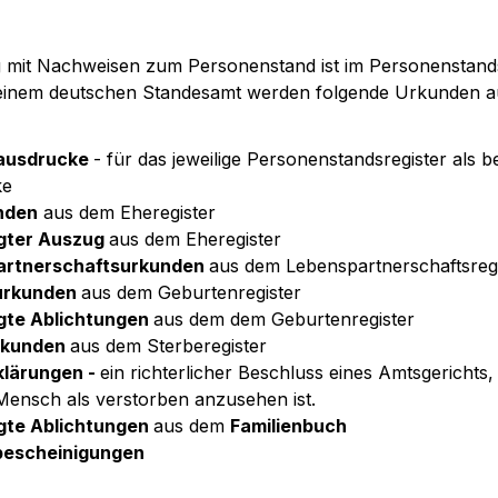
mit Nachweisen zum Personenstand ist im Personenstands
n einem deutschen Standesamt werden folgende Urkunden au
ausdrucke 
- für das jeweilige Personenstandsregister als be
ke
nden
 aus dem Eheregister
gter Auszug 
aus dem Eheregister
rtnerschaftsurkunden 
aus dem Lebenspartnerschaftsregi
urkunden 
aus dem Geburtenregister
gte Ablichtungen 
aus dem dem Geburtenregister
kunden 
aus dem Sterberegister
lärungen - 
ein richterlicher Beschluss eines Amtsgerichts, 
Mensch als verstorben anzusehen ist.
gte Ablichtungen 
aus dem 
Familienbuch
escheinigungen