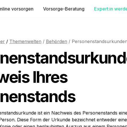
nline vorsorgen
Vorsorge-Beratung
Expert:in werd
er
 / 
Themenwelten
/ 
Behörden
 / Personenstandsurkunde
nenstandsurkunde
eis Ihres 
onenstands
enstandsurkunde ist ein Nachweis des Personenstands eine
erson. Diese Form der Urkunde bezeichnet entweder eine o
 Kopie oder einen beglaubigten Auszug aus einem Personen