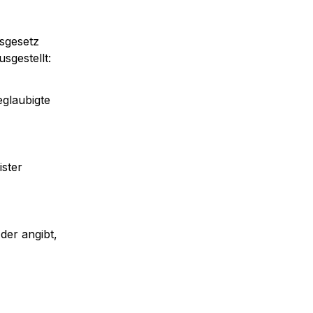
gesetz 
sgestellt:
glaubigte 
ster
der angibt, 