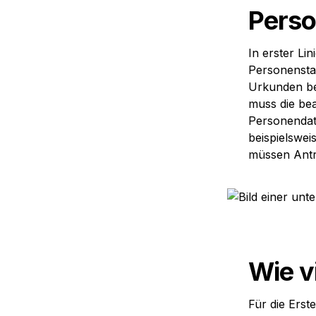
Perso
In erster Li
Personensta
Urkunden bea
muss die bea
Personendate
beispielswe
müssen Antr
Wie v
Für die Erst