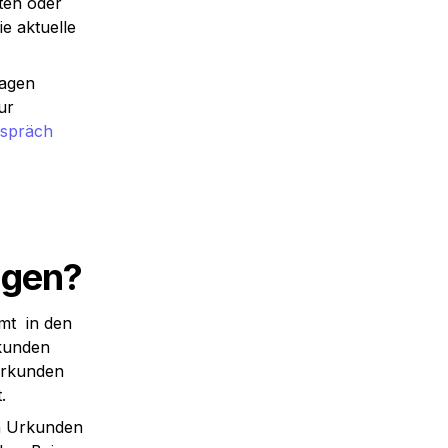
en oder 
 aktuelle 
agen 
r 
spräch 
agen?
  in den 
kunden 
urkunden 
.
n Urkunden 