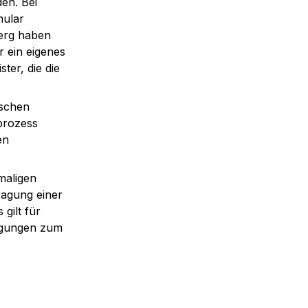
n. Bei 
ular 
erg haben 
 ein eigenes 
er, die die 
schen 
rozess 
n 
aligen 
agung einer 
gilt für 
igungen zum 