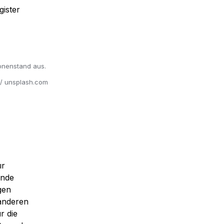
ister 
nenstand aus. 
 / unsplash.com
r 
nde 
en 
nderen 
 die 