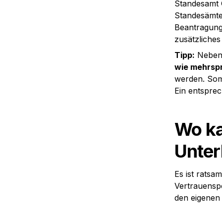
Standesamt 
Standesämter
Beantragung 
zusätzliches 
Tipp
:
 Neben
wie mehrspr
werden. Somi
Ein entsprec
Wo ka
Unter
Es ist ratsa
Vertrauensp
den eigenen