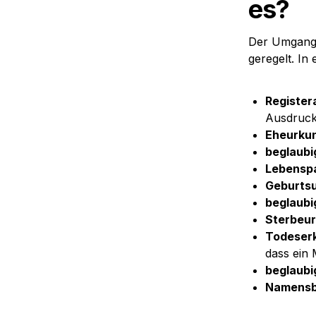
es?
Der Umgang 
geregelt. I
Register
Ausdruc
Eheurku
beglaubi
Lebenspa
Geburts
beglaubi
Sterbeur
Todeserk
dass ein 
beglaubi
Namensb