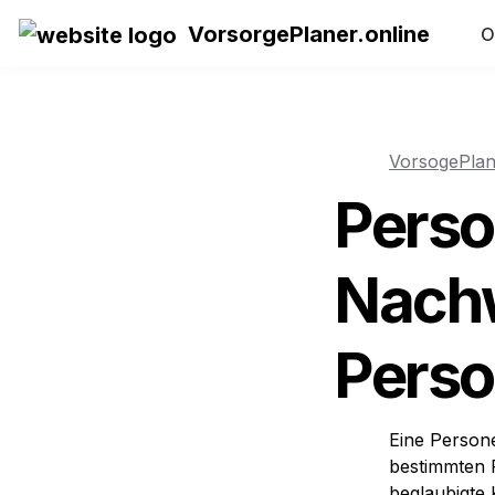
VorsorgePlaner.online
O
VorsogePlan
Perso
Nachw
Pers
Eine Person
bestimmten P
beglaubigte