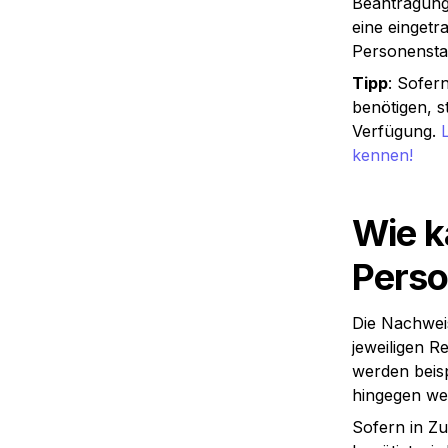
Beantragung 
eine eingetr
Personenst
Tipp
: Sofer
benötigen, s
Verfügung. 
kennen!
Wie ka
Perso
Die Nachwei
jeweiligen 
werden beisp
hingegen wer
Sofern in Zu