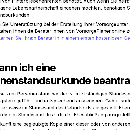
von Hinterbliebenenrenten benötigt. Auch wenn Sie heirat
agene Lebenspartnerschaft eingehen möchten, benötigen Sie
andsurkunden.
n Sie Unterstützung bei der Erstellung Ihrer Vorsorgeunterl
tehen Ihnen die Berater:innen von VorsorgePlaner.online zu
Lernen Sie Ihre:n Berater:in in einem ersten kostenlosen Ge
nn ich eine 
nenstandsurkunde beantr
se zum Personenstand werden vom zuständigen Standesamt
Registern geführt und entsprechend ausgegeben. Geburtsur
ielsweise im Standesamt des Geburtsorts ausgestellt. Ehe
den im Standesamt des Orts der Eheschließung ausgestellt
kunft eine beglaubigte Kopie einer dieser oder von andere